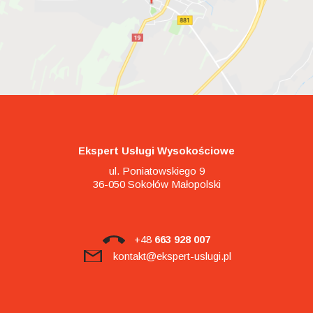
Ekspert Usługi Wysokościowe
ul. Poniatowskiego 9
36-050 Sokołów Małopolski
+48
663 928 007
kontakt@ekspert-uslugi.pl